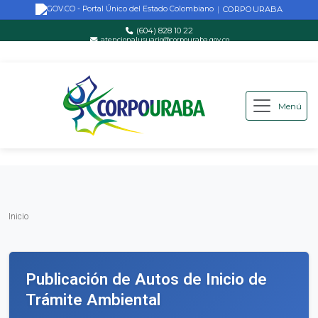
CORPOURABA
|
(604) 828 10 22
atencionalusuario@corpouraba.gov.co
Lun-Vie: 8:00 AM - 5:00 PM
Menú
Saltar al contenido principal
Inicio
Inicio
Publicación de Autos de Inicio de
Trámite Ambiental