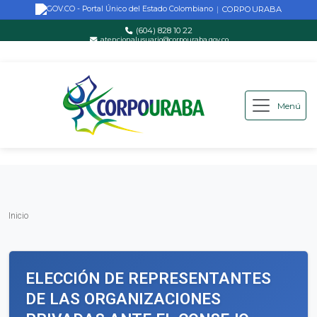
CORPOURABA
|
(604) 828 10 22
atencionalusuario@corpouraba.gov.co
Lun-Vie: 8:00 AM - 5:00 PM
Menú
Saltar al contenido principal
Inicio
Inicio
ELECCIÓN DE REPRESENTANTES
DE LAS ORGANIZACIONES