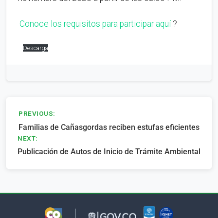
Conoce los requisitos para participar aquí
?
Descarga
Navegación
PREVIOUS:
Familias de Cañasgordas reciben estufas eficientes
de
NEXT:
entradas
Publicación de Autos de Inicio de Trámite Ambiental