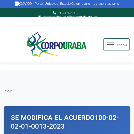
CORPOURABA
|
(604) 828 10 22
atencionalusuario@corpouraba.gov.co
Lun-Vie: 8:00 AM - 5:00 PM
Menú
Saltar al contenido principal
Inicio
Inicio
SE MODIFICA EL ACUERDO100-02-
02-01-0013-2023