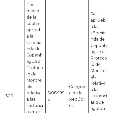
Por
medio
Se
de la
aprueb
cual se
a la
aprueb
«Enmie
a la
nda de
«Enmie
Copenh
nda de
ague al
Copenh
Protoco
ague al
lo de
Protoco
Montre
lo de
al»
Montre
relativo
al»
Congres
a las
relativo
5/08/199
o de la
306
sustanci
a las
6
Repúbli
as que
sustanci
ca
agotan
as que