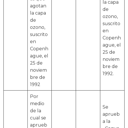
la capa
agotan
de
la capa
ozono,
de
suscrito
ozono,
en
suscrito
Copenh
en
ague, el
Copenh
25 de
ague, el
noviem
25 de
bre de
noviem
1992.
bre de
1992
Por
medio
Se
de la
aprueb
cual se
a la
aprueb