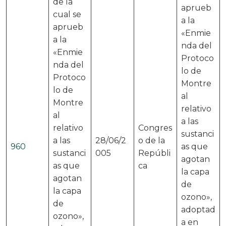
de la
aprueb
cual se
a la
aprueb
«Enmie
a la
nda del
«Enmie
Protoco
nda del
lo de
Protoco
Montre
lo de
al
Montre
relativo
al
a las
relativo
Congres
sustanci
a las
28/06/2
o de la
960
as que
sustanci
005
Repúbli
agotan
as que
ca
la capa
agotan
de
la capa
ozono»,
de
adoptad
ozono»,
a en