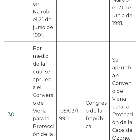
en
el 21 de
Nairobi
junio de
el 21 de
1991.
junio de
1991.
Por
medio
Se
de la
aprueb
cual se
a el
aprueb
Conveni
a el
o de
Conveni
Viena
o de
Congres
para la
Viena
05/03/1
o de la
30
Protecci
para la
990
Repúbli
ón de la
Protecci
ca
Capa de
ón de la
Ozono,