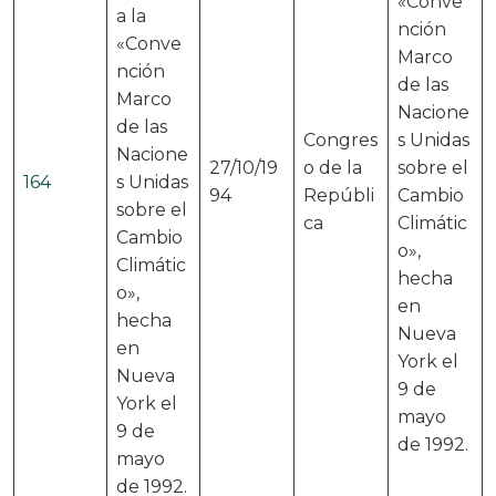
«Conve
a la
nción
«Conve
Marco
nción
de las
Marco
Nacione
de las
Congres
s Unidas
Nacione
27/10/19
o de la
sobre el
164
s Unidas
94
Repúbli
Cambio
sobre el
ca
Climátic
Cambio
o»,
Climátic
hecha
o»,
en
hecha
Nueva
en
York el
Nueva
9 de
York el
mayo
9 de
de 1992.
mayo
de 1992.