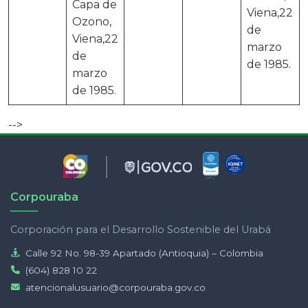
Capa de
Viena,22
Ozono,
de
Viena,22
marzo
de
de 1985.
marzo
de 1985.
-->
Corpouraba
Corporación para el Desarrollo Sostenible del Urabá
Calle 92 No. 98-39 Apartado (Antioquia) – Colombia
(604) 828 10 22
atencionalusuario@corpouraba.gov.co