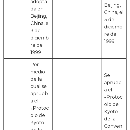
adopta
Beijing,
da en
China, el
Beijing,
3 de
China, el
diciemb
3 de
re de
diciemb
1999
re de
1999
Por
medio
Se
de la
aprueb
cual se
a el
aprueb
«Protoc
a el
olo de
«Protoc
Kyoto
olo de
de la
Kyoto
Conven
de la