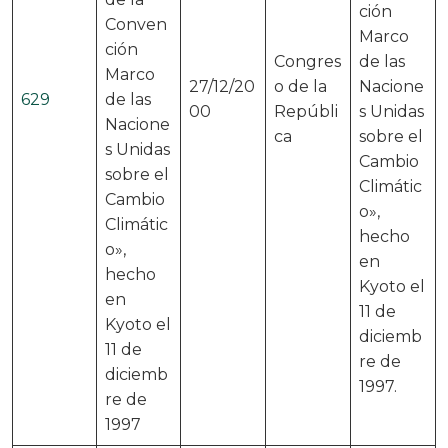
ción
Conven
Marco
ción
Congres
de las
Marco
27/12/20
o de la
Nacione
629
de las
00
Repúbli
s Unidas
Nacione
ca
sobre el
s Unidas
Cambio
sobre el
Climátic
Cambio
o»,
Climátic
hecho
o»,
en
hecho
Kyoto el
en
11 de
Kyoto el
diciemb
11 de
re de
diciemb
1997.
re de
1997