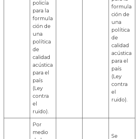
policía
formula
para la
ción de
formula
una
ción de
política
una
de
política
calidad
de
acústica
calidad
para el
acústica
país
para el
(Ley
país
contra
(Ley
el
contra
ruido).
el
ruido).
Por
medio
Se