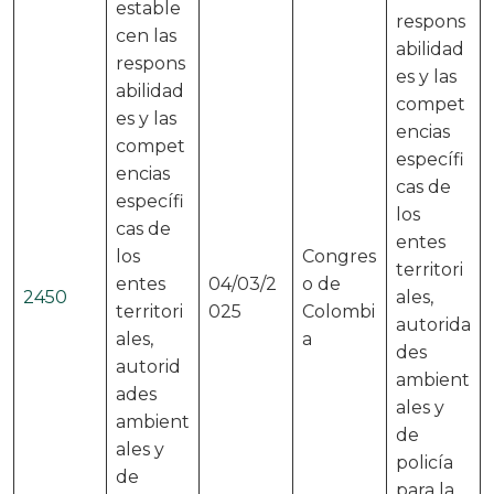
estable
respons
cen las
abilidad
respons
es y las
abilidad
compet
es y las
encias
compet
específi
encias
cas de
específi
los
cas de
entes
los
Congres
territori
entes
04/03/2
o de
2450
ales,
territori
025
Colombi
autorida
ales,
a
des
autorid
ambient
ades
ales y
ambient
de
ales y
policía
de
para la