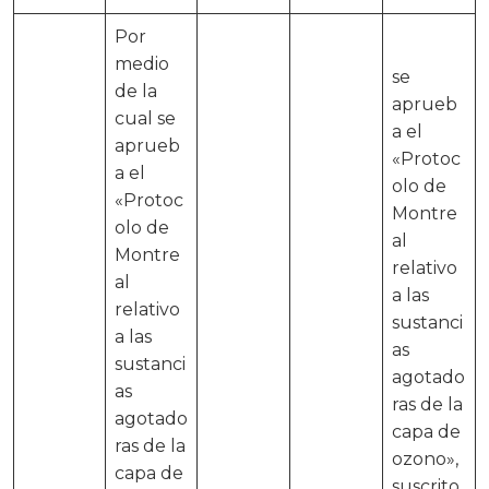
Por
medio
se
de la
aprueb
cual se
a el
aprueb
«Protoc
a el
olo de
«Protoc
Montre
olo de
al
Montre
relativo
al
a las
relativo
sustanci
a las
as
sustanci
agotado
as
ras de la
agotado
capa de
ras de la
ozono»,
capa de
suscrito