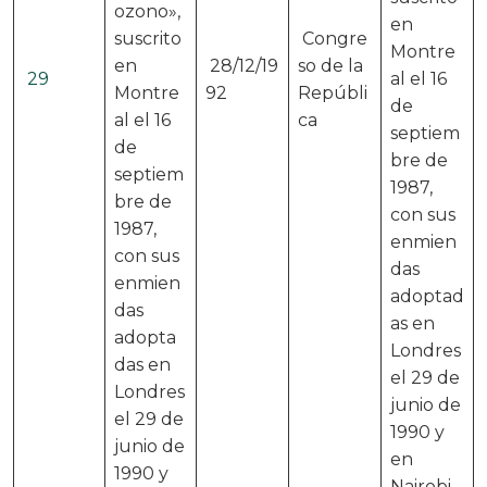
ozono»,
en
suscrito
Congre
Montre
en
28/12/19
so de la
29
al el 16
Montre
92
Repúbli
de
al el 16
ca
septiem
de
bre de
septiem
1987,
bre de
con sus
1987,
enmien
con sus
das
enmien
adoptad
das
as en
adopta
Londres
das en
el 29 de
Londres
junio de
el 29 de
1990 y
junio de
en
1990 y
Nairobi